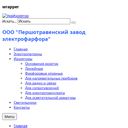
wrapper
Искать...
ООО "Першотравенский завод
электрофарфора"
Главная
Электропатроны
Изоляторы
Основания розеток
Линейные
Фарфоровые опорные
Для нагревательных приборов
Для радио и связи
Для сопротивлений
Для электротранспорта
Для осветительной арматуры
Светильники
Контакты
Menu
Главная