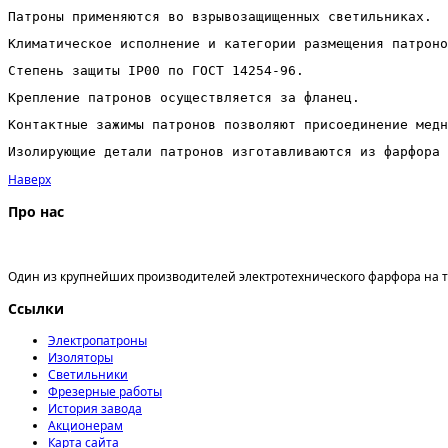
Патроны применяются во взрывозащищенных светильниках.
Климатическое исполнение и категории размещения патроно
Степень защиты IР00 по ГОСТ 14254-96.
Крепление патронов осуществляется за фланец.
Контактные зажимы патронов позволяют присоединение медн
Изолирующие детали патронов изготавливаются из фарфора 
Наверх
Про нас
ООО «Першотравенский завод электрофарфора»
Один из крупнейших производителей электротехнического фарфора на т
Ссылки
Электропатроны
Изоляторы
Светильники
Фрезерные работы
История завода
Акционерам
Карта сайта