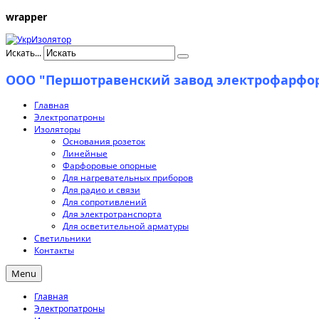
wrapper
Искать...
ООО "Першотравенский завод электрофарфо
Главная
Электропатроны
Изоляторы
Основания розеток
Линейные
Фарфоровые опорные
Для нагревательных приборов
Для радио и связи
Для сопротивлений
Для электротранспорта
Для осветительной арматуры
Светильники
Контакты
Menu
Главная
Электропатроны