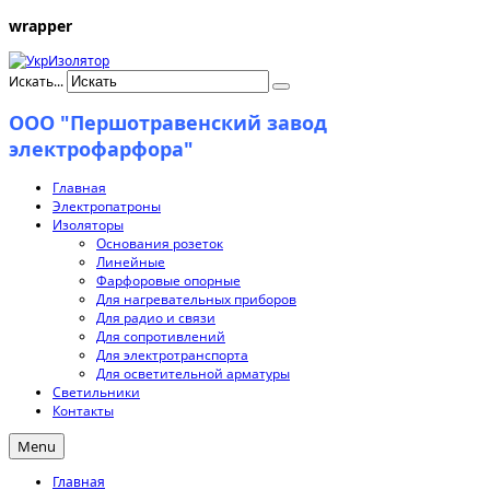
wrapper
Искать...
ООО "Першотравенский завод
электрофарфора"
Главная
Электропатроны
Изоляторы
Основания розеток
Линейные
Фарфоровые опорные
Для нагревательных приборов
Для радио и связи
Для сопротивлений
Для электротранспорта
Для осветительной арматуры
Светильники
Контакты
Menu
Главная