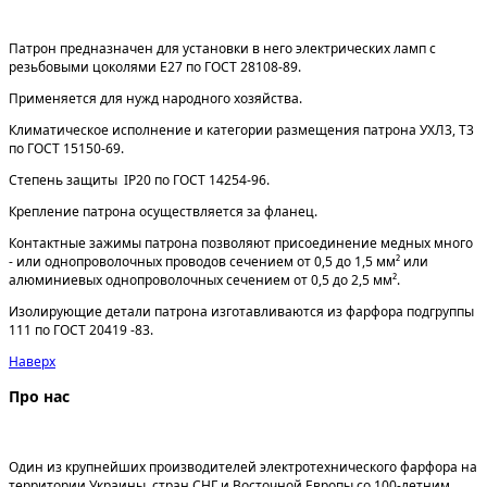
Патрон предназначен для установки в него электрических ламп с
резьбовыми цоколями Е27 по ГОСТ 28108-89.
Применяется для нужд народного хозяйства.
Климатическое исполнение и категории размещения патрона УХЛ3, Т3
по ГОСТ 15150-69.
Степень защиты IР20 по ГОСТ 14254-96.
Крепление патрона осуществляется за фланец.
Контактные зажимы патрона позволяют присоединение медных много
- или однопроволочных проводов сечением от 0,5 до 1,5 мм² или
алюминиевых однопроволочных сечением от 0,5 до 2,5 мм².
Изолирующие детали патрона изготавливаются из фарфора подгруппы
111 по ГОСТ 20419 -83.
Наверх
Про нас
ООО «Першотравенский завод электрофарфора»
Один из крупнейших производителей электротехнического фарфора на
территории Украины, стран СНГ и Восточной Европы со 100-летним